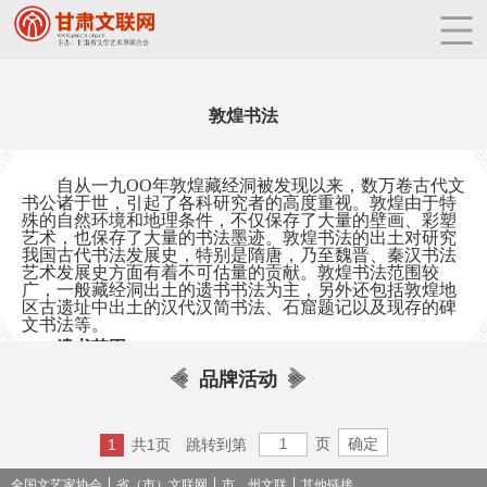
敦煌书法
自从一九OO年敦煌藏经洞被发现以来，数万卷古代文
书公诸于世，引起了各科研究者的高度重视。敦煌由于特
殊的自然环境和地理条件，不仅保存了大量的壁画、彩塑
艺术，也保存了大量的书法墨迹。敦煌书法的出土对研究
我国古代书法发展史，特别是隋唐，乃至魏晋、秦汉书法
艺术发展史方面有着不可估量的贡献。敦煌书法范围较
广，一般藏经洞出土的遗书书法为主，另外还包括敦煌地
区古遗址中出土的汉代汉简书法、石窟题记以及现存的碑
文书法等。
遗书范围
各个国家的字体
品牌活动
敦煌遗书包括了由晋、十六国、一直到北宋的4万多卷
墨迹，是研究中国文字楷化时期的历史及其书法艺术最丰
富、最系统的第一手资料。敦煌遗书的书体具有明显的时
页
代特征和地域特点，称之为"经书体"。"经书体"源于汉代
1
共1页
跳转到第
的"简书体"，完成于唐代的楷体，是两晋以后抄写经卷的
重要书体。它详尽的记录了中国文字隶变以后楷化的全过
全国文艺家协会
省（市）文联网
市、州文联
其他链接