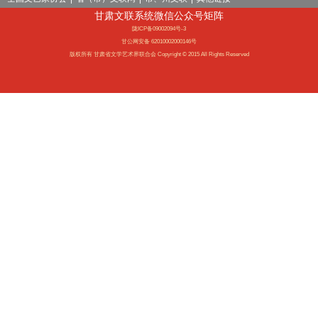
程，对文字的发展起了重大的推动作用。
甘肃文联系统微信公众号矩阵
敦煌遗书中藏有唐代拓本三种。有欧阳询书《化度寿
陇ICP备09002094号-3
岂禅师塔铭》、柳公权书《金刚经》、唐太宗李世民书
《温泉铭》，甚至还有王羲之17帖临本3帖。这些拓本和临
甘公网安备 62010002000146号
帖极为宝贵，是现在罕见的唐代墨迹珍品。
版权所有 甘肃省文学艺术界联合会 Copyright © 2015 All Rights Reserved
书法理论
敦煌遗书中关于书法理论的写本有三叶残卷，颇令人
注目。其一是论述写字方法的，对笔划的比例关系，粗
细、长短、宽狭、字与字的大小关系都有详尽和精辟的论
述。其二和其三为王羲之书论，"笔势论"残卷，为民间传
说中的王羲之书论抄件。
硬笔书法
敦煌写卷中的硬笔书法，是书法史未曾记载的民间创
造。这里所谓硬笔，当时为木笔或苇笔。从甘肃出土的实
物来看，硬笔尖端劈为两瓣，完全与今日的蘸水钢笔尖相
同。这说明我国硬笔书法自古有之。
少数民族文字
由于敦煌在历史上曾被多民族占据过，因此，在遗书
中还保存了许多种少数民族文字的写卷。有梵文、蒙古
文、回鹘文、西夏文、吐蕃文等等。其中以吐蕃文（古藏
文）数量最多。这些写卷均系毛笔或硬笔书写，相当工整
流利，富有节奏感和独特的审美情趣，具有较高的书法艺
术价值。
作品特点
敦煌书法范围教广，一般藏经洞出土的遗书书法为