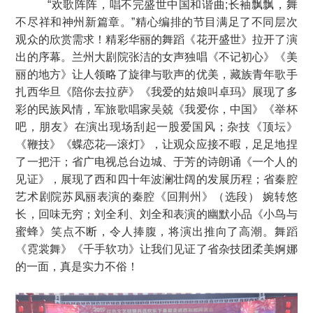
“欢歌阵阵，唱不完盛世中国和谐曲;长袖飘飘，舞
不尽祥和神州新篇章。”精心编排的节目满足了不同层次
观众的欣赏需求！精彩华丽的舞蹈《花开盛世》拉开了演
出的序幕。兰州大剧院张洁的女声独唱《不记初心》《美
丽的地方》让人领略了旋律与歌声的优美，藏族青年歌手
扎西华旦《陪你去拉萨》《我爱的姑娘叫卓玛》展现了多
彩的民族风情，军旅歌唱家吴兢《我爱你，中国》《举杯
吧，朋友》在演出现场刮起一股爱国风；杂技《顶坛》
《鞭技》《蝶恋花—滚灯》，让观众应接不暇，足足地捏
了一把汗；省广电视总台边城、于芳的诗朗诵
《一个人的
见证》，
展现了西和四十年波澜壮阔的发展历程；省秦腔
艺术剧院苏凤丽表演的秦腔《回荆州》（选段） 婉转悠
长，回味无穷；刘全利、刘全和表演的幽默小品《小鸟与
蜜蜂》笑点不断，令人捧腹，将演出推向了高潮。舞蹈
《霓裳舞》《千手软功》
让我们见证了省杂技团柔美婀娜
的一面，真是实力不俗！