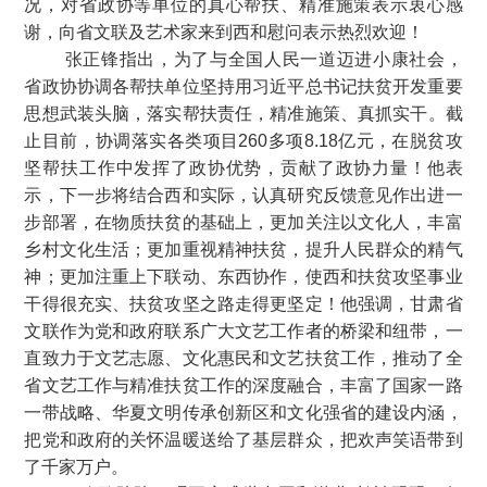
况，对省政协等单位的真心帮扶、精准施策表示衷心感
谢，向省文联及艺术家来到西和慰问表示热烈欢迎！
张正锋指出，为了与全国人民一道迈进小康社会，
省政协协调各帮扶单位坚持用习近平总书记扶贫开发重要
思想武装头脑，
落实帮扶责任，
精准施策
、
真抓实干
。截
止目前，
协调落实各类项目260多项8.18亿元，在脱贫攻
坚帮扶工作中
发挥了政协优势，
贡献了政协力量
！他表
示，下一步将结合西和实际，认真研究反馈意见作出进一
步部署，在物质扶贫的基础上，更加关注
以文化人，丰富
乡村文化生活；更加重视精神扶贫，提升人民群众的精气
神；更加注重上下联动、东西协作
，
使西和扶贫攻坚事业
干得很充实、扶贫攻坚之路走得更坚定！他强调，甘肃省
文联作为党和政府联系广大文艺工作者的桥梁和纽带，一
直致力于文艺志愿、文化惠民和文艺扶贫工作，推动了全
省文艺工作与精准扶贫工作的深度融合，丰富了国家一路
一带战略、华夏文明传承创新区和文化强省的建设内涵，
把党和政府的关怀温暖送给了基层群众，把欢声笑语带到
了千家万户。