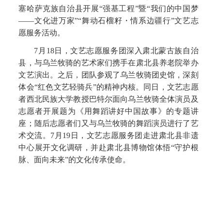
塞哈萨克族自治县开展“强基工程”暨“我们的中国梦
——文化进万家”“舞动石榴籽・情系边疆行”文艺志
愿服务活动。
7月18日，文艺志愿服务团深入肃北蒙古族自治
县，与乌兰牧骑的艺术家们携手在肃北县养老院举办
文艺演出。之后，团队参观了乌兰牧骑团史馆，深刻
体会“红色文艺轻骑兵”的精神内核。同日，文艺志愿
者西北民族大学教授巴特尔面向乌兰牧骑全体演员及
志愿者开展题为《用舞蹈讲好中国故事》的专题讲
座；随后志愿者们又与乌兰牧骑的舞蹈演员进行了艺
术交流。7月19日，文艺志愿服务团走进肃北县非遗
中心展开文化调研，并赴肃北县博物馆体悟“守护根
脉、面向未来”的文化传承使命。