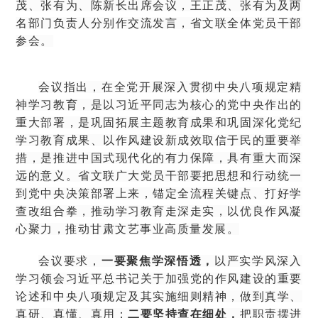
茂、张有为、陈新长出席会议，王正茂、张有为及两
名部门负责人分别作交流发言，省文联全体党员干部
参会。
会议指出，在全党开展深入贯彻中央八项规定精
神学习教育，是以习近平同志为核心的党中央作出的
重大部署，是巩固拓展主题教育成果和巩固深化党纪
学习教育成果、以作风建设新成效取信于民的重要举
措，是推进中国式现代化的有力保障，具有重大而深
远的意义。省文联广大党员干部要把思想和行动统一
到党中央决策部署上来，锚定全流程关键点、打好学
查改组合拳，推动学习教育走深走实，以优良作风凝
心聚力，推动甘肃文艺事业高质量发展。
会议要求，
一要聚焦学深悟透，
以严实学风深入
学习领会习近平总书记关于加强党的作风建设的重要
论述和中央八项规定及其实施细则精神，做到真学、
真研、真懂、真用；
二要坚持查在细处，
把职责摆进