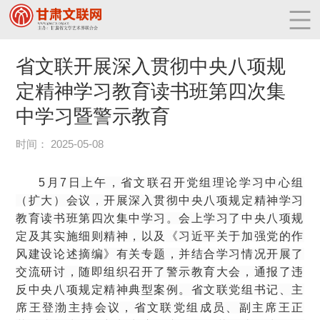
省文联开展深入贯彻中央八项规
定精神学习教育读书班第四次集
中学习暨警示教育
时间： 2025-05-08
5月7日上午，省文联召开党组理论学习中心组
（扩大）会议，开展深入贯彻中央八项规定精神学习
教育读书班第四次集中学习。会上学习了中央八项规
定及其实施细则精神，以及《习近平关于加强党的作
风建设论述摘编》有关专题，并结合学习情况开展了
交流研讨，随即组织召开了警示教育大会，通报了违
反中央八项规定精神典型案例。省文联党组书记、主
席王登渤主持会议，省文联党组成员、副主席王正