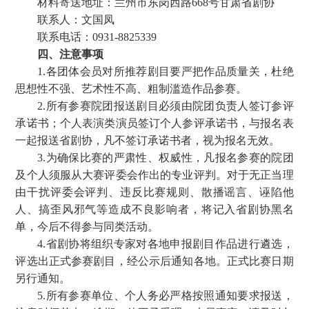
材料寄送地址：兰州市东岗西路668号甘肃省剧协
联系人：文国凤
联系电话：0931-8825339
四、注意事项
1.各团体会员对所推荐剧目要严把作品质量关，杜绝
思想性不强、艺术性不高、粗制滥造作品参赛。
2.所有参赛院团报送剧目必须由院团负责人签订参评
承诺书；个人表演类演员签订个人参评承诺书，与报名表
一起报送省剧协，凡不签订承诺书者，视为报名无效。
3.为确保比赛的严肃性、权威性，凡报名参赛的院团
及个人须服从大赛评委会作出的专业评判。对于无正当理
由干扰评委会评判、违反比赛规则、散播谣言、诬陷他
人、搞歪风邪气等造成不良影响者，将记入省剧协黑名
单，今后不得参与同类活动。
4.省剧协将组织专家对各地申报剧目作品进行遴选，
评选出正式参赛剧目，经公示后通知各地。正式比赛日期
另行通知。
5.所有参赛单位、个人务必严格按照通知要求报送，