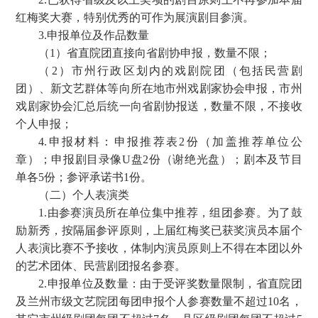
红梅奖大赛，特别优秀的可作为展演剧目参演。
3.申报单位及作品数量
（1）省直院团直接向省剧协申报，数量不限；
（2）市州行政区划内的戏剧院团（包括民营剧
团）、新文艺群体等向所在地市州戏剧家协会申报，市州
戏剧家协会汇总后统一向省剧协报送，数量不限，不接收
个人申报；
4.申报材料：申报推荐表2份（加盖推荐单位公
章）；申报剧目录像U盘2份（谢绝光盘）；剧本及节目
单各5份；参评承诺书1份。
（二）个人表演类
1.由参赛演员所在单位集中推荐，组团参赛。为了鼓
励新秀，按隔届参评原则，上届红梅奖已获奖演员本届个
人表演比赛不予接收，体制内演员原则上不得在本团以外
的艺术团体、民营剧团报名参赛。
2.申报单位及数量：由于受评奖数量限制，省直院团
及兰州市级文艺院团每团申报个人参赛数量不超过10名，