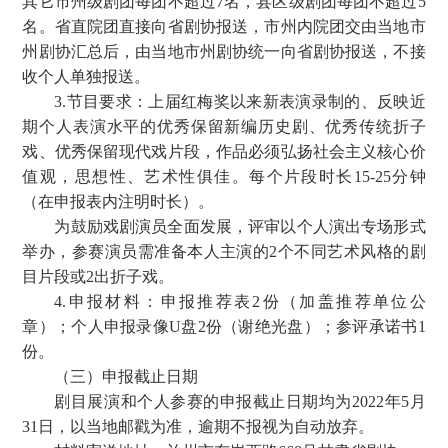
其它市州级剧团每团不超过7名，县区级剧团每团不超过5
名。省直院团直接向省剧协报送，市州内院团交由当地市
州剧协汇总后，由当地市州剧协统一向省剧协报送，不接
收个人单独报送。
3.节目要求：上届红梅奖以来新表演录制的、反映近
期个人表演水平的优秀保留新编历史剧、优秀传统折子
戏、优秀保留现代戏片段，作品必须弘扬社会主义核心价
值观，思想性、艺术性俱佳。每个片段时长15-25分钟
（在申报表内注明时长）。
为鼓励戏剧演员全面发展，评审以个人演出专场形式
举办，参赛演员需准备本人主演的2个不同艺术风格的剧
目片段或2出折子戏。
4.申报材料：申报推荐表2份（加盖推荐单位公
章）；个人申报录像U盘2份（谢绝光盘）；参评承诺书1
份。
（三）申报截止日期
剧目展演和个人参赛的申报截止日期均为2022年5月
31日，以当地邮戳为准，逾期不报视为自动放弃。