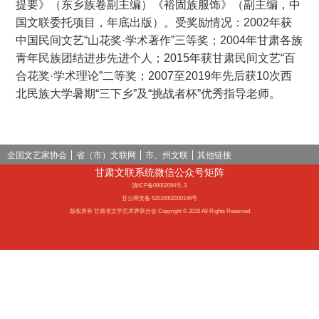
提要》（东乡族卷副主编）《裕固族服饰》（副主编，中
国文联委托项目，年底出版）。受奖励情况：2002年获
中国民间文艺“山花奖·学术著作”三等奖；2004年甘肃各族
青年民族团结进步先进个人；2015年获甘肃民间文艺“百
合花奖·学术理论”二等奖；2007至2019年先后获10次西
北民族大学暑期“三下乡”及“挑战者杯”优秀指导老师。
全国文艺家协会
省（市）文联网
市、州文联
其他链接
甘肃文联系统微信公众号矩阵
陇ICP备09002094号-3
甘公网安备 62010002000146号
版权所有 甘肃省文学艺术界联合会 Copyright © 2015 All Rights Reserved