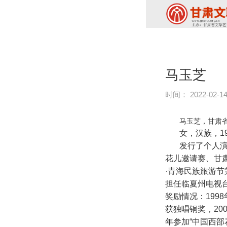
马玉芝
时间： 2022-02-1
马玉芝，甘肃
女，汉族，1
发行了个人演
花儿邀请赛、甘
·青海民族旅游
担任临夏州电视
奖励情况：199
获独唱铜奖，20
年参加“中国西部