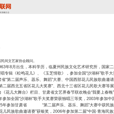
4
省民间文艺家协会顾问。
963年8月出生，本科学历，临夏州民族文化艺术研究所，国家
唱专辑《松鸣花儿》、《玉芝情歌》，参加全国“沙湖杯”歌手
肃省“第二届声乐、器乐、舞蹈”大赛、中国西部花儿民族歌曲邀请
节第二届西北五省区花儿大奖赛”、西北十三省区花儿民歌大赛等
台《花儿大舞台》栏目、甘肃省文艺界春节联欢晚会“我要上春晚
8年参加全国“沙湖杯”歌手大奖赛荣获独唱三等奖，2003年参加
05年参加甘肃省
“第二届声乐、器乐、舞蹈”大赛中获民
花儿民族歌曲邀请赛”获银奖，2006年参加第二届“中国·青海民