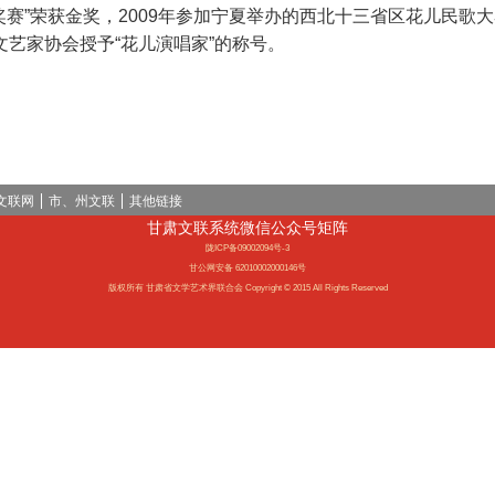
赛”荣获金奖，2009年参加宁夏举办的西北十三省区花儿民歌大赛
文艺家协会授予“花儿演唱家”的称号。
文联网
市、州文联
其他链接
甘肃文联系统微信公众号矩阵
陇ICP备09002094号-3
甘公网安备 62010002000146号
版权所有 甘肃省文学艺术界联合会 Copyright © 2015 All Rights Reserved