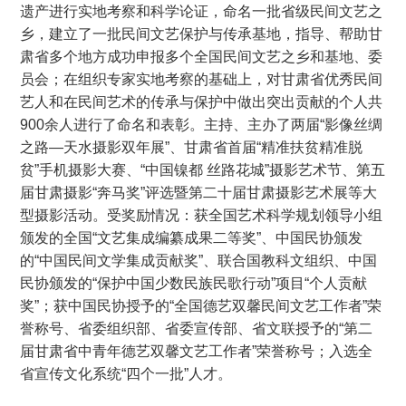
遗产进行实地考察和科学论证，命名一批省级民间文艺之
乡，建立了一批民间文艺保护与传承基地，指导、帮助甘
肃省多个地方成功申报多个全国民间文艺之乡和基地、委
员会；在组织专家实地考察的基础上，对甘肃省优秀民间
艺人和在民间艺术的传承与保护中做出突出贡献的个人共
900余人进行了命名和表彰。主持、主办了两届“影像丝绸
之路—天水摄影双年展”、甘肃省首届“精准扶贫精准脱
贫”手机摄影大赛、“中国镍都 丝路花城”摄影艺术节、第五
届甘肃摄影“奔马奖”评选暨第二十届甘肃摄影艺术展等大
型摄影活动。受奖励情况：获全国艺术科学规划领导小组
颁发的全国“文艺集成编纂成果二等奖”、中国民协颁发
的“中国民间文学集成贡献奖”、联合国教科文组织、中国
民协颁发的“保护中国少数民族民歌行动”项目“个人贡献
奖”；获中国民协授予的“全国德艺双馨民间文艺工作者”荣
誉称号、省委组织部、省委宣传部、省文联授予的“第二
届甘肃省中青年德艺双馨文艺工作者”荣誉称号；入选全
省宣传文化系统“四个一批”人才。