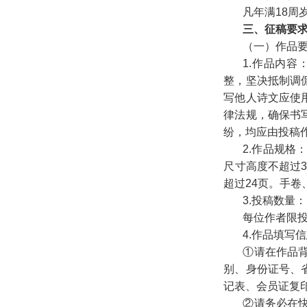
凡年满18
三、征稿要
（一）作品
1.作品内
整，坚决抵制调
写他人诗文应使
律法规，确保书
纷，均应由投稿
2.作品规格
尺寸高度不超过3
超过24页。手
3.投稿数量：
每位作者限
4.作品填写
①请在作品
别、身份证号、
记表、会员证复
②请务必在快