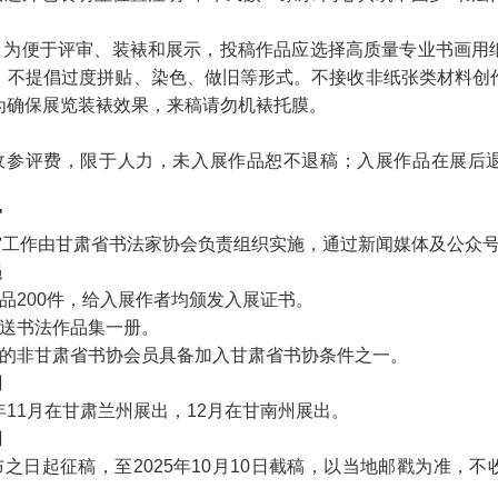
。
：为便于评审、装裱和展示，投稿作品应选择高质量专业书画用
。不提倡过度拼贴、染色、做旧等形式。不接收非纸张类材料创
为确保展览装裱效果，来稿请勿机裱托膜。
：
收参评费，限于人力，未入展作品恕不退稿；入展作品在展后
审
审工作由甘肃省书法家协会负责组织实施，通过新闻媒体及公众
遇
作品200件，给入展作者均颁发入展证书。
赠送书法作品集一册。
中的非甘肃省书协会员具备加入甘肃省书协条件之一。
间
5年11月在甘肃兰州展出，12月在甘南州展出。
间
之日起征稿，至2025年10月10日截稿，以当地邮戳为准，