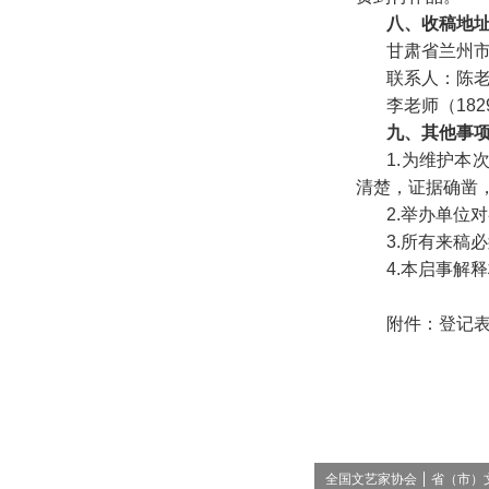
八、收稿地
甘肃省兰州市
联系人：陈老师
李老师（1829
九、其他事
1.为维护
清楚，证据确凿
2.举办单位
3.所有来稿
4.本启事解
附件：
登记
全国文艺家协会
省（市）