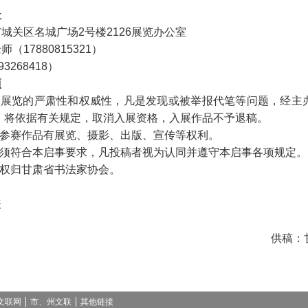
址
城关区名城广场2号楼2126展览办公室
（17880815321）
3268418）
项
本次展览的严肃性和权威性，凡是发现或被举报代笔等问题，经主
，将依据有关规定，取消入展资格，入展作品不予退稿。
对参赛作品有展览、摄影、出版、宣传等权利。
必须符合本启事要求，凡投稿者视为认同并遵守本启事各项规定。
释权归甘肃省书法家协会。
表
供稿：
文联网
市、州文联
其他链接