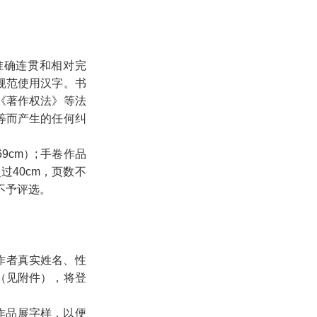
准确连贯和相对完
规范使用汉字。书
《著作权法》等法
等而产生的任何纠
cm）; 手卷作品
过40cm，页数不
不予评选。
作者真实姓名、性
（见附件），将登
作品展字样，以便