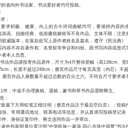
周岁的省内外书法家、书法爱好者均可投稿。
求
要求：
容：要求积极、健康、向上的古今诗词曲赋均可，要保持内容的
侃崇高、扭曲经典、低俗庸俗媚俗等不良作品。文体不限，注意
用权威版本，在落款处写上原作者姓名及篇名，遵守《民法典》
写内容不存在著作权、名誉权等争议和纠纷。因书写内容或形式
作者本人负责。
：书法作品请投寄作品原件，尺寸为4尺整张竖幅（高138cm、宽69
5cm，长度不超过248cm；册页作品尺寸每页高宽（内芯）不超
卷、册页作品入展数量不超过总数的百分之六。不符合尺寸要求者
投1件，中途不办理换稿、退稿，篆书和草书作品需附释文。
信息：
背面最下方用铅笔正楷注明（册页作品注于最后空白页）：投稿
省份、常用通讯地址、联系电话等信息，并认真填写投稿登记表
印件、身份证复印件、释文连同作品一并寄出。
递外包装明显位置注明“中华民族一家亲·同心共筑中国梦”书法