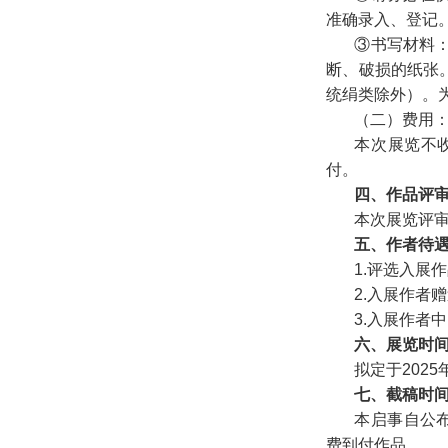
准确录入、登记
③书写材料
断、破损的纸张
统绢类除外）。
（二）费用
本次展览不
付。
四、作品评
本次展览评
五、作者待
1.评选入展
2.入展作者
3.入展作者
六、展览时
拟定于202
七、截稿时
本启事自公布
费到付作品。