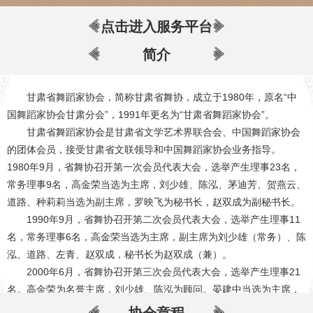
点击进入服务平台
简介
甘肃省舞蹈家协会，简称甘肃省舞协，成立于
1980
年，原名“中
国舞蹈家协会甘肃分会”，
1991
年更名为“甘肃省舞蹈家协会”。
甘肃省舞蹈家协会是甘肃省文学艺术界联合会、中国舞蹈家协会
的团体会员，接受甘肃省文联领导和中国舞蹈家协会业务指导。
1980
年
9
月，省舞协召开第一次会员代表大会，选举产生理事
23
名，
常务理事
9
名，高金荣当选为主席，刘少雄、陈泓、茅迪芳、贺燕云、
道路、种莉莉当选为副主席，罗映飞为秘书长，赵双成为副秘书长。
1990
年
9
月，省舞协召开第二次会员代表大会，选举产生理事
11
名，常务理事
6
名，高金荣当选为主席，副主席为刘少雄（常务）、陈
泓、道路、左青、赵双成，秘书长为赵双成（兼）。
2000
年
6
月，省舞协召开第三次会员代表大会，选举产生理事
21
名。高金荣为名誉主席，刘少雄、陈泓为顾问。晏建中当选为主席，
赵双成
(
专职
)
、宋利平、道路、牟瑜、韩晶、曹佳坞、田青当选为副