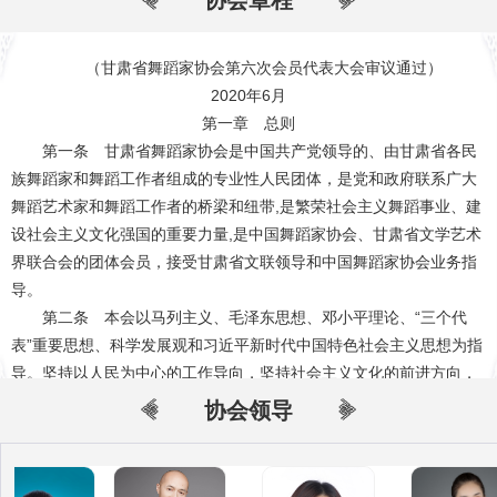
协会章程
主席。届中增补郎永春、陈义宗、李广锁为副主席，增补宋亚霞为专
职副主席，主持协会日常工作。
（甘肃省舞蹈家协会第六次会员代表大会审议通过）
2010
年
9
月，省舞协召开第四次会员代表大会，选举产生理事
42
2020
年
6
月
名，高金荣、晏建中为名誉主席，牟瑜、李广锁、赵双成、曹佳坞、
第一章 总则
宋亚霞为顾问。陆金龙当选为主席，苟西岩（常务）、郎永春、宋利
第一条
甘肃省舞蹈家协会是中国共产党领导的、由甘肃省各民
平、位波、陈义宗、张稷、尕藏达杰、罗泽燕、邓小娟、金亮、万马
族舞蹈家和舞蹈工作者组成的专业性人民团体，是党和政府联系广大
扎西、达海岩当选为副主席。届中增补李琦、周琳、左丽、金淑梅为
舞蹈艺术家和舞蹈工作者的桥梁和纽带
,
是繁荣社会主义舞蹈事业、建
副主席。
设社会主义文化强国的重要力量
,
是中国舞蹈家协会、甘肃省文学艺术
2015
年
12
月，省舞协召开第五次会员代表大会，选举产生理事
24
界联合会的
团体会员，
接受甘肃省文联领导和中国舞蹈家协会业务指
名，高金荣、陆金龙为名誉主席，陈义宗、宋利平、位波、张稷、周
导。
琳、万马扎西、达海岩为顾问。郎永春当选为主席，苟西岩（常
第二条
本会以马列主义、毛泽东思想、邓小平理论、“三个代
务）、邓小娟、罗泽燕、李琦、金亮、左丽、金淑梅、安宁当选为副
表”重要思想、科学发展观和习近平新时代中国特色社会主义思想为指
主席。届中增补戴松洁、李昭、王艺潼为副主席，任命戴松洁为秘书
导。坚持以人民为中心的工作导向，坚持社会主义文化的前进方向，
长。
坚持文艺为人民服务、为社会主义服务的方向和百花齐放、百家争鸣
2020
年
6
月，省舞协召开第六次会员代表大会，选举产生理事
20
协会领导
的方针，全面贯彻落实习近平总书记一系列重要讲话精神，团结和引
名，罗泽燕、安宁为顾问。郎永春当选为主席，左丽（常务）、李
领全省舞蹈艺术家和舞蹈工作者，深入生活、扎根人民，带头践行社
琦、金亮、王琼、金淑梅、钱文、杨燕、王艺潼当选为副主席。
2021
会主义核心价值观，为建设社会主义文化强国，实现“两个一百年”奋
年任命戴松洁为秘书长。届中
选举左丽为主席；
选举戴松洁为专职副