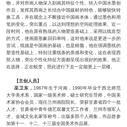
物，并对所画人物深入刻画其特征个性。转入中国水墨创
作后，发挥其西画之长结合中国媒材的特色，能够较快转
换工具，并在观念上不断接近中国画本体，通过墨色和用
笔的变化，突出重点，以达到理想的空间处理效果。近一
段时间，他在原有熟练的人物塑造基础上，采用以线造型
的方式，使画面形象回归单纯，这对他来说是更进一步的
尝试，线描是中国画的基础，也是精髓，他在强调墨线的
塑造性基础上，特别注重线条的质感和变化，这在表现西
部人物，突出个性化特征方面都呈现出很好的效果。他正
在选择，正在蜕变，照此进行下去一定能更上一层楼。
【主创人员】
巫卫东，
1967年生于河南，1990年毕业于西北师范
大学美术系，国家一级美术师，硕士研究生导师，中国美
术家协会会员，现任兰州画院院长。荣获甘肃省四个一批
人才、甘肃省中青年德艺双馨文艺工作者、兰州市领军人
才、金城文化名家等称号，出版多部个人画集，作品曾参
加第十一、十二、十三届全国美术作品展。