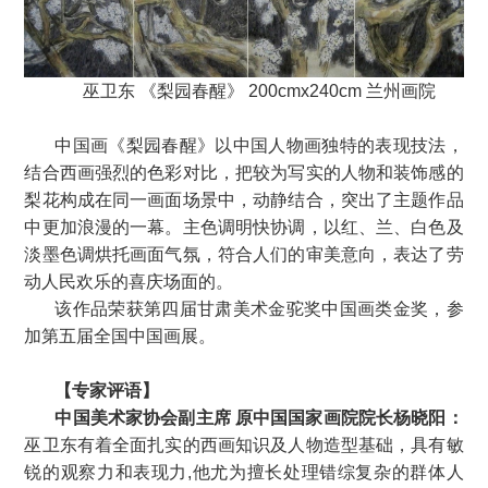
巫卫东 《梨园春醒》 200cmx240cm 兰州画院
中国画《梨园春醒》以中国人物画独特的表现技法，
结合西画强烈的色彩对比，把较为写实的人物和装饰感的
梨花构成在同一画面场景中，动静结合，突出了主题作品
中更加浪漫的一幕。主色调明快协调，以红、兰、白色及
淡墨色调烘托画面气氛，符合人们的审美意向，表达了劳
动人民欢乐的喜庆场面的。
该作品荣获第四届甘肃美术金驼奖中国画类金奖，参
加第五届全国中国画展。
【专家评语】
中国美术家协会副主席 原中国国家画院院长杨晓阳：
巫卫东有着全面扎实的西画知识及人物造型基础，具有敏
锐的观察力和表现力,他尤为擅长处理错综复杂的群体人