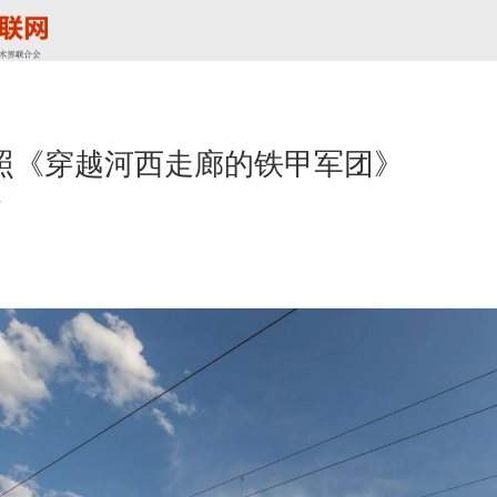
照《穿越河西走廊的铁甲军团》
7
】