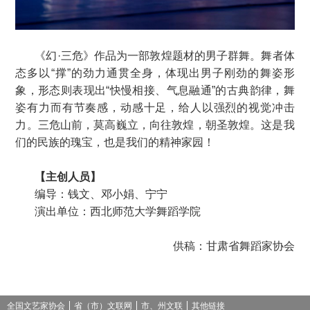
《幻·三危》作品为一部敦煌题材的男子群舞。舞者体
态多以“撑”的劲力通贯全身，体现出男子刚劲的舞姿形
象，形态则表现出“快慢相接、气息融通”的古典韵律，舞
姿有力而有节奏感，动感十足，给人以强烈的视觉冲击
力。三危山前，莫高巍立，向往敦煌，朝圣敦煌。这是我
们的民族的瑰宝，也是我们的精神家园！
【主创人员】
编导：钱文、邓小娟、宁宁
演出单位：西北师范大学舞蹈学院
供稿：甘肃省舞蹈家协会
全国文艺家协会
省（市）文联网
市、州文联
其他链接