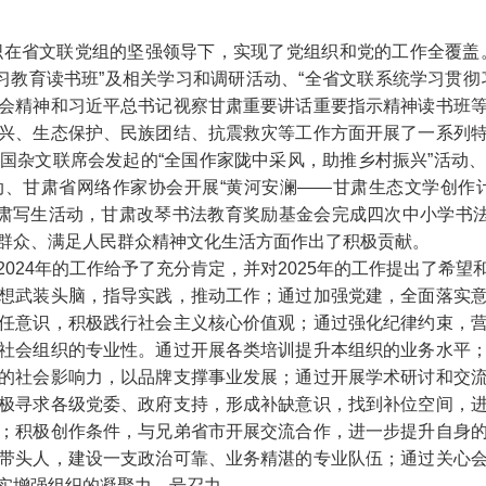
组织在省文联党组的坚强领导下，实现了党组织和党的工作全覆盖
学习教育读书班”及相关学习和调研活动、“全省文联系统学习贯彻
会精神和习近平总书记视察甘肃重要讲话重要指示精神读书班
兴、生态保护、民族团结、抗震救灾等工作方面开展了一系列
国杂文联席会发起的“全国作家陇中采风，助推乡村振兴”活动
活动、甘肃省网络作家协会开展“黄河安澜——甘肃生态文学创作
甘肃写生活动，甘肃改琴书法教育奖励基金会完成四次中小学书法
群众、满足人民群众精神文化生活方面作出了积极贡献。
024年的工作给予了充分肯定，并对2025年的工作提出了希
想武装头脑，指导实践，推动工作；通过加强党建，全面落实
任意识，积极践行社会主义核心价值观；通过强化纪律约束，
社会组织的专业性。通过开展各类培训提升本组织的业务水平
的社会影响力，以品牌支撑事业发展；通过开展学术研讨和交
极寻求各级党委、政府支持，形成补缺意识，找到补位空间，
；积极创作条件，与兄弟省市开展交流合作，进一步提升自身
带头人，建设一支政治可靠、业务精湛的专业队伍；通过关心
实增强组织的凝聚力、号召力。