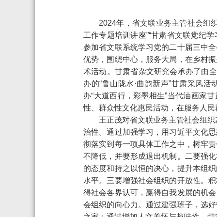
2024年，省文联业务主管社会
工作专题培训讲座”“甘肃省文联党纪
参加省文联系统学习党的二十届三中全
优势，围绕中心，服务大局，在乡村振
术活动。甘肃省杂文研究会承办了由全
办的“鲁山陇水·曲韵新声”甘肃采风
办“大道西行，彩墨相生”当代油画家
性、群众性文化惠民活动，在服务人民
王正茂对省文联业务主管社会组织2
治性。通过加强学习，用习近平文化思
彻落实到每一项具体工作之中，树牢责
不降低，并要形成退出机制。二要强化
的态度和持之以恒的决心，提升本组织
水平。三要增强社会组织的开放性。积
得社会各界认可，赢得自我发展的机会
会组织的向心力。通过建强班子，选好
之家；通过增加人文关怀与趣味性，切