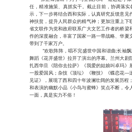
任，
精准施策
、
真抓实干
。截止目前，
协调落实
示，下一步将结合西和实际，认真研究反馈意见
神扶贫，提升人民群众的精气神；更加注重上下
省文联作为党和政府联系广大文艺工作者的桥梁
作的深度融合，丰富了国家一路一带战略、华夏
带到了千家万户。
“欢歌阵阵，唱不完盛世中国和谐曲;长袖
舞蹈《花开盛世》拉开了演出的序幕。兰州大剧
扎西华旦《陪你去拉萨》《我爱的姑娘叫卓玛》
一股爱国风；杂技《顶坛》《鞭技》《蝶恋花—
见证》，
展现了西和四十年波澜壮阔的发展历程
和表演的幽默小品《小鸟与蜜蜂》笑点不断，令
一面，真是实力不俗！