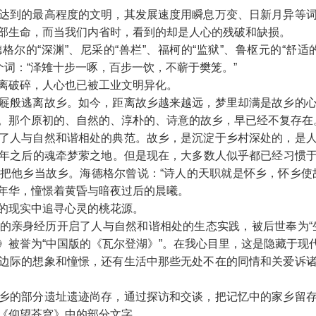
达到的最高程度的文明，其发展速度用瞬息万变、日新月异等
部生命，而当我们内省时，看到的却是人心的残破和缺损。
尔的“深渊”、尼采的“兽栏”、福柯的“监狱”、鲁枢元的“舒
个词：“泽雉十步一啄，百步一饮，不蕲于樊笼。”
离破碎，人心也已被工业文明异化。
屣般逃离故乡。如今，距离故乡越来越远，梦里却满是故乡的
。那个原初的、自然的、淳朴的、诗意的故乡，早已经不复存在
了人与自然和谐相处的典范。故乡，是沉淀于乡村深处的，是
年之后的魂牵梦萦之地。但是现在，大多数人似乎都已经习惯
把他乡当故乡。海德格尔曾说：“诗人的天职就是怀乡，怀乡使
年华，憧憬着黄昏与暗夜过后的晨曦。
的现实中追寻心灵的桃花源。
的亲身经历开启了人与自然和谐相处的生态实践，被后世奉为“
》被誉为“中国版的《瓦尔登湖》”。在我心目里，这是隐藏于现
边际的想象和憧憬，还有生活中那些无处不在的同情和关爱诉
乡的部分遗址遗迹尚存，通过探访和交谈，把记忆中的家乡留
《仰望苍穹》中的部分文字。