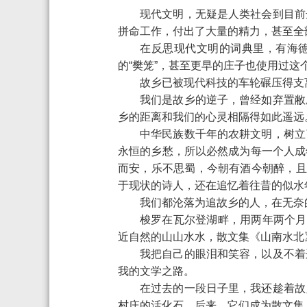
现代文明，无疑是人类社会到目前
拼命工作，付出了大量的精力，甚至全
在反思现代文明的词典里，有海德格
的“樊笼”，甚至更早的庄子也使用过这
故乡已被现代科技的车轮碾压得支
我们是故乡的逆子，曾经如弃置敝
乡的距离和我们的心灵相隔得如此遥远
中华民族数千年的农耕文明，树立
永恒的乡愁，所以必然成为每一个人成
而安，乐不思蜀，今朝有酒今朝醉，且
于现状的诗人，还在追忆着往昔的似水
我们都沦落为追故乡的人，在无奈
梭罗在瓦尔登湖畔，用两年两个月
近自然的山山水水，散文集《山南水北
我把自己的眼泪和笑容，以及不着
我的文学之路。
在过去的一段日子里，我还趁着故
村庄的活化石。后来，它们成为散文集