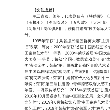
【文艺成就】
主工青衣、闺阁，代表剧目有《锁麟囊》《
《玉蝉泪》《湖阳春梦》《五典坡》《大河情》
《阴阳河》等经典剧目，获得甘肃省“拔尖领军人才
号。
1995年荣获“甘肃省振兴秦腔群英大赛”主
演”表演一等奖；2000年荣获“首届中国秦腔艺术
国秦腔艺术节”一等奖；2003年荣获首届“中国戏
大奖赛”一等奖；荣获“全国少数民族戏剧汇演”优
奖”表演金奖；荣获“第五届西北五省区秦腔艺术节”
届中国戏剧梅花奖”梅花奖；主演剧目《锁麟囊
奖”梅花表演奖；荣获“甘肃省宣传文化系统四个一批
献奖；荣获“第三届甘肃省中青年德艺双馨文艺工
年度）—流派传承研究”；2016年荣获首届“甘肃
2018年10月受邀参加了由中宣部文艺局、文化和
文艺奖”；2019年6月荣获第八届“中国秦腔艺术
传艺工程”；2019年荣获甘肃省“领军人才”称