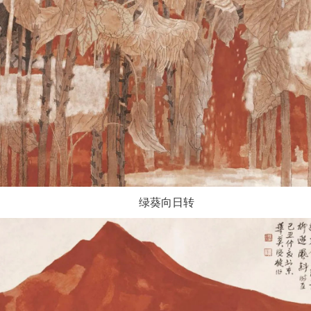
绿葵向日转