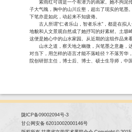
索雨红可谓是一个有潜力的画家。她不拘泥
子大气魄，胸中的山川丘壑，超出了现实的笔墨
下笔亦是如此，动起来不知疲倦。
古人所谓“仁者乐山，智者乐水”，都是在拟
地貌和人文景观自然成了她抒写的好素材。土塬
这便是她心中的山水家园。从近期的这组作品来
山水之道，察天地之幽微，兴笔墨之意趣，
对当下，用怎样的语言才能不落畦径？不落芳华
院创研部主任，博士后、博士、硕士生导师，中
陇ICP备09002094号-3
甘公网安备 62010002000146号
版权所有 甘肃省文学艺术界联合会 Copyright © 2015 All