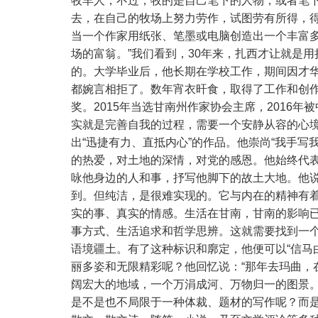
牧羊人，不过，牧的是自己笔下的人物，或者笔
去，在自己的牧场上努力劳作，试图劳有所得，
当一个作家用纸张、笔墨或电脑创造出一个丰富
场的富翁。”我们看到，30年来，扎西才让就是
的。大学毕业后，他长期在学校工作，期间因才
都婉言相拒了。数年宵衣旰食，取得了工作和创
奖。2015年当选甘南州作家协会主席，2016
实就是完善自我的过程，需要一个安静从容的心
出“迅捷有力、直抵内心”的作品。他崇尚“我手
的热爱，对土地的深情，对党的感恩。他始终代
咏他身边的人和事，抒写他脚下的故土大地。他
到。但纯洁，是很难实现的。它与内在的精神有
实的事、真实的情感。生活在甘南，甘南的影响
事方式、生活追求和哲学思辨。这就需要找到一个
语境疆土。有了这种标识和廓定，他便可以“信马
丽多姿和无限精彩呢？他回忆说：“那年去玛曲
阔宏大的地域，一个万涓成河、万物归一的图景
是不是也不局限于一种体裁、题材的写作呢？而