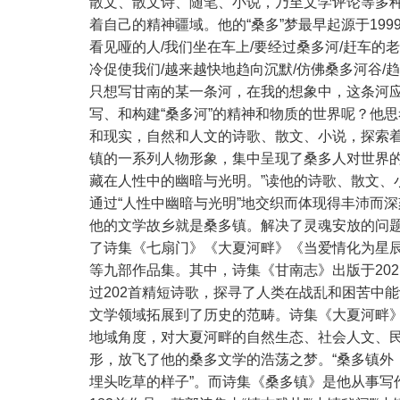
散文、散文诗、随笔、小说，乃至文学评论等多种
着自己的精神疆域。他的“桑多”梦最早起源于19
看见哑的人/我们坐在车上/要经过桑多河/赶车的
冷促使我们/越来越快地趋向沉默/仿佛桑多河谷/
只想写甘南的某一条河，在我的想象中，这条河应该
写、和构建“桑多河”的精神和物质的世界呢？他思
和现实，自然和人文的诗歌、散文、小说，探索着
镇的一系列人物形象，集中呈现了桑多人对世界
藏在人性中的幽暗与光明。”读他的诗歌、散文
通过“人性中幽暗与光明”地交织而体现得丰沛而
他的文学故乡就是桑多镇。解决了灵魂安放的问
了诗集《七扇门》《大夏河畔》《当爱情化为星
等九部作品集。其中，诗集《甘南志》出版于20
过202首精短诗歌，探寻了人类在战乱和困苦中
文学领域拓展到了历史的范畴。诗集《大夏河畔》出版于
地域角度，对大夏河畔的自然生态、社会人文、
形，放飞了他的桑多文学的浩荡之梦。“桑多镇外
埋头吃草的样子”。而诗集《桑多镇》是他从事写作