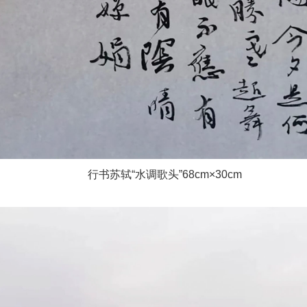
行书苏轼“水调歌头”68cm×30cm