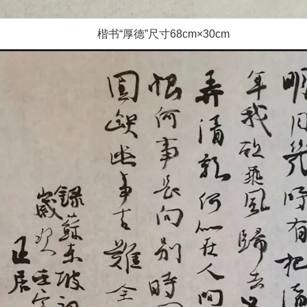
楷书“厚德”尺寸68cm×30cm