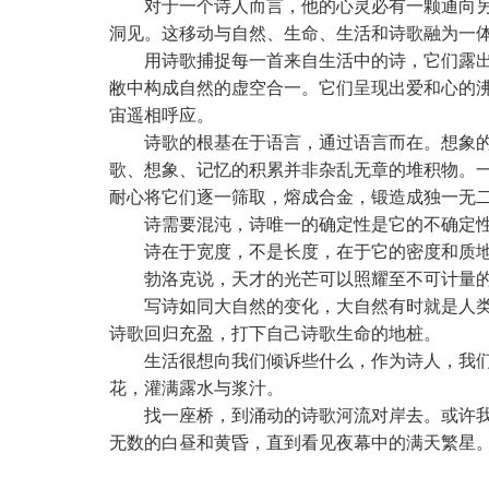
对于一个诗人而言，他的心灵必有一颗通向
洞见。这移动与自然、生命、生活和诗歌融为一
用诗歌捕捉每一首来自生活中的诗，它们露
敝中构成自然的虚空合一。它们呈现出爱和心的
宙遥相呼应。
诗歌的根基在于语言，通过语言而在。想象
歌、想象、记忆的积累并非杂乱无章的堆积物。
耐心将它们逐一筛取，熔成合金，锻造成独一无二
诗需要混沌，诗唯一的确定性是它的不确定
诗在于宽度，不是长度，在于它的密度和质
勃洛克说，天才的光芒可以照耀至不可计量
写诗如同大自然的变化，大自然有时就是人
诗歌回归充盈，打下自己诗歌生命的地桩。
生活很想向我们倾诉些什么，作为诗人，我
花，灌满露水与浆汁。
找一座桥，到涌动的诗歌河流对岸去。或许
无数的白昼和黄昏，直到看见夜幕中的满天繁星