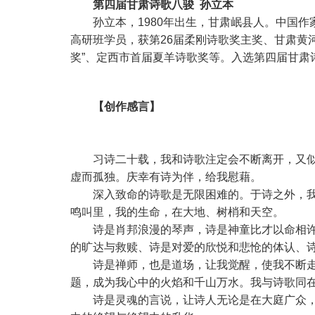
第四届甘肃诗歌八骏 孙立本
孙立本，1980年出生，甘肃岷县人。中国
高研班学员，获第26届柔刚诗歌奖主奖、甘肃黄河
奖”、定西市首届夏羊诗歌奖等。入选第四届甘肃
【创作感言】
习诗二十载，我和诗歌注定会不断离开，又
虚而孤独。庆幸有诗为伴，给我慰藉。
深入致命的诗歌是无限困难的。于诗之外，
鸣叫里，我的生命，在大地、树梢和天空。
诗是肖邦浪漫的琴声，诗是神童比才以命相
的旷达与救赎、诗是对爱的欣悦和悲怆的体认、
诗是禅师，也是道场，让我觉醒，使我不断
题，成为我心中的火焰和千山万水。我与诗歌同
诗是灵魂的言说，让诗人无论是在大庭广众