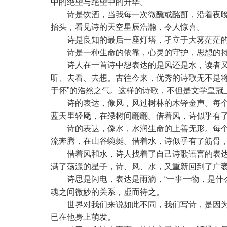
中的绝望与绝望中的升华。
诗是饮酒，当我每一次微醺或酩酊，沿着夜
抬头，看见诗的天空星辰浩瀚，令人惊喜。
诗是良知的最后一座灯塔，孑立于大雾茫茫
诗是一种生命的依靠，心灵的守护，思想的
诗人在一首诗中想表达的是风还是水，读者
听、去看、去想。古往今来，优秀的诗歌无不是将
于怀”的浩然之气。这样的诗歌，不但是文学皇冠
诗的表达，像风，风过树林的木铎金声。每
蓝天里轻飏，在绿树间翩翩。借着风，诗似乎有
诗的表达，像水，水润生命的上善无形。每
流奔腾，在山谷蜿蜒。借着水，诗似乎有了筋骨
借着风和水，诗人找着了自己诗歌语言的表
满了荡漾的星子，诗、风、水，又重新回到了广
诗思是闪电，表达是雨滴，“一事一物，是什
魂之间微妙的关系，虚而待之。
世界对我们来说如此不同，我们写诗，是因
已在他身上萌发。