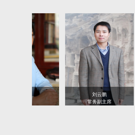
第五条 本会积极履行团结引导、联络协调、服
务。通过组织学习、深入生活、采风创作、评奖办
工作，对会员进行业务指导。开展重点公共文化工
第六条 按照德艺双馨的要求，弘扬“爱国、为民
化修养和业务水平，培育良好的职业精神和职业道
第七条 组织会员深入生活、扎根人民，开展创
承发扬中华民族优秀文化传统，学习借鉴世界各国
不断提高书法作品的思想和艺术水平。
第八条 采取多种形式组织各类书法展览及评奖
贾得梅
刘云鹏
法人才；完善机制，拓宽渠道，建设书法阵地，发
主席
常务副主席
员和书法工作者予以表彰和奖励。
第九条继承和发扬中华民族优秀书法文化传统，
第十条 遵循艺术规律，发挥专家作用，建设本