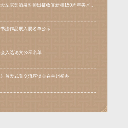
“天地正气·家国情怀”——纪念左宗棠酒泉誓师出征收复新疆150周年美术书法作品展书法作品入展名单公示
远”书法作品展入展名单公示
谈会入选论文公示名单
究》首发式暨交流座谈会在兰州举办