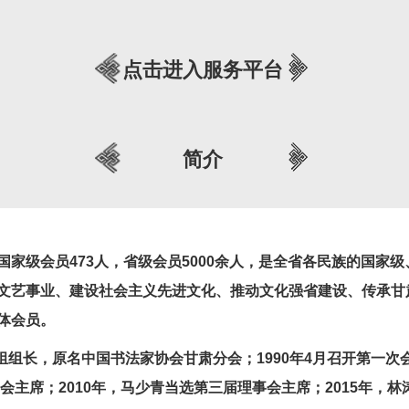
点击进入服务平台
简介
国家级会员
473
人，省级会员
5000
余人，是全省各民族的国家级
文艺事业、建设社会主义先进文化、
推动文化强省建设
、传承甘
体会员。
组组长，原名中国书法家协会甘肃分会；
1990
年
4
月召开第一次
会主席；
2010
年，马少青当选第三届理事会主席；
2015
年，林