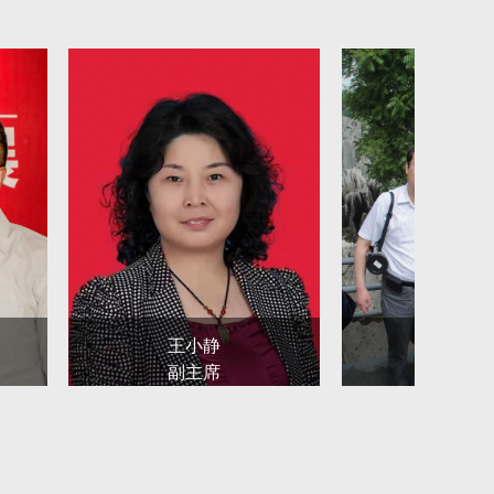
法艺术队伍建设和行风建设作为协会的主要工作任
公益服务、对外交流、人才培训及权益保护等各项
法事业新局面。
行为守则，努力提高书法队伍的思想道德素质、文
众创造历史的精神风貌，阐发和传播中国精神。继
、流派的多样化。繁荣书法创作，打造书法陇军，
加强编辑出版，网站建设，推动书法教育，培养书
王小静
张万胜
，壮大书法队伍。对成绩突出的团体会员、个人会
副主席
副主席
的履职考评，推动书法行业建设和书法事业发展。