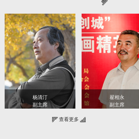
务管理、自律维权、业务指导的基本职能，把书法陇军打造、书
节、成果展示，开展理论研讨、调查研究、书刊出版，强化惠民
程、项目建设，完善服务机制，提高服务效能，不断开创我省书
、崇德、尚艺”的中国文艺界核心价值观，践行中国书法工作者
德，加强行业服务、行业管理、行业自律。
作活动。在书法艺术创作中努力反映社会主义时代精神和人民群
优秀文化成果。鼓励探索和创新，提倡题材、体裁、形式及风格
活动，大力繁荣书法创作，开展书法理论研究，组织学术交流，
杨清汀
翟相永
现、培养新生力量，发展有贡献、有影响的书法人才和组织入会
副主席
副主席
查看更多
保护中华民族书法文化遗产，传承甘肃地域特色书法文化。
会行风建设委员会、各专业委员会和工作委员会，加强各委员会