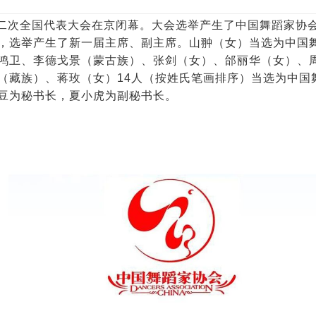
二
次全国代表大会在京闭幕。大会选举产生了中国
舞蹈
家协
，选举产生了新一届主席、副主席。
山翀（女）
当选为中国
鸿卫、李德戈景（蒙古族）、张剑（女）、邰丽华（女）、
（藏族）、蒋玫（女）
14
人（按姓氏笔画排序）
当选为中国
豆
为秘书长，
夏小虎为
副秘书长。