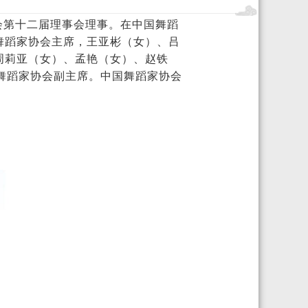
会第十
二
届理事会理事。在中国
舞蹈
舞蹈
家协会主席，
王亚彬（女）、吕
周莉亚（女）、孟艳（女）、赵铁
舞蹈
家协会副主席。中国
舞蹈
家协会