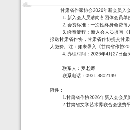
甘肃省作家协会
2026
年新会员入
1.
新入会人员请向各团体会员单
2.
会费标准：一次性终身会费每
3.
缴费流程：新入会人员填写《
报送甘肃省作协，甘肃省作协提交甘肃
人缴费。注：如未录入《甘肃省作协
20
4.
办理时间：
2026
年
4
月
27
日至
5
联系人：罗老师
联系电话：
0931-8802149
附件：
1.
甘肃省作协
2026
年新入会会员
2.
甘肃省文学艺术界联合会缴费