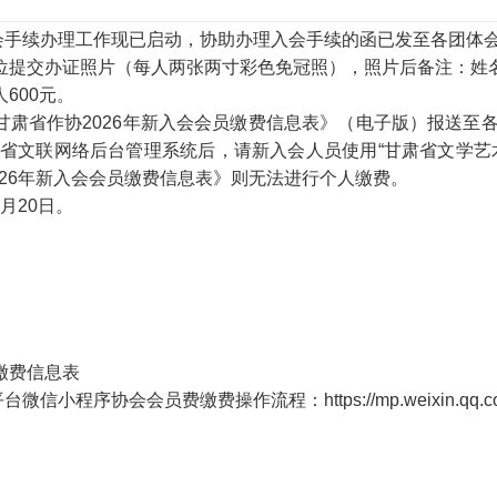
会手续办理工作现已启动，协助办理入会手续的函已发至各团体
位提交办证照片（每人两张两寸彩色免冠照），照片后备注：姓
人
600元。
甘肃省作协
2026
年新入会会员缴费信息表》（电子版）报送至
省文联网络后台管理系统后，请新入会人员使用
“甘肃省文学艺
26
年新入会会员缴费信息表》则无法进行个人缴费。
月
20
日。
缴费信息表
平台微信小程序协会会员费缴费操作流程：
https://mp.weixin.q