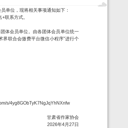
会员单位，现将相关事项通知如下：
名
+联系方式。
各团体会员单位。由各团体会员单位统一
术界联合会缴费平台微信小程序”进行个
q.com/s/4yg8GObTyK7NgJqYhNXnfw
甘肃省作家协会
2026
年
4
月
27
日