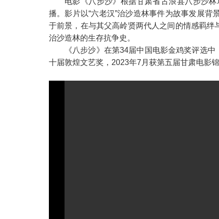
电影《八步沙》根据甘肃省古浪县八步沙林场
播。影片以“六老汉”治沙造林事件为故事发展
于前景，在与其父高岭贤两代人之间的情感羁绊与
治沙造林的生存抗争史。
《八步沙》在第34届中国电影金鸡奖评选中
十届敦煌文艺奖，2023年7月获第五届甘肃电影