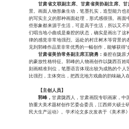
甘肃省文联副主席、甘肃省美协副主席、甘
景。画面人物形象生动，笔墨扎实，造型能力也
的写实主义的那种画面处理，形式感很强。画面
些形象都来源于生活，可是高于生活，所以又不
们唱当地小曲或是秦腔的状态，确实是画出了这
律的感觉非常地强烈。远处的村庄树木等背景的
见到郭峰作品里非常优秀的一幅创作，能够获得“
甘肃省美协常务副主席王骁勇：
秦腔在陇原
的豪放性格特征。郭峰的人物画创作以陇西百姓
刻画精准到位，笔墨语言体现出较为成熟的个人
比强烈，主体突出，把西北地方戏曲的韵味融入
【主创人员】
郭峰，
甘肃陇西人，甘肃画院专职画家，中
协重大美术题材创作艺委会委员，江西师大硕士研
民大生产运动》。学术论文多次发表于《美术界