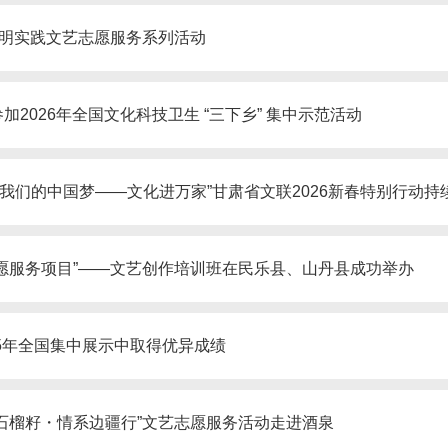
代文明实践文艺志愿服务系列活动
2026年全国文化科技卫生 “三下乡” 集中示范活动
“我们的中国梦——文化进万家”甘肃省文联2026新春特别行动持
志愿服务项目”——文艺创作培训班在民乐县、山丹县成功举办
25年全国集中展示中取得优异成绩
动石榴籽・情系边疆行”文艺志愿服务活动走进酒泉